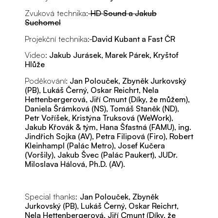
Zvuková technika:
HD Sound a Jakub
Suchomel
Projekční technika:
David Kubant a Fast ČR
Video:
Jakub Jurásek, Marek Párek, Kryštof
Hlůže
Poděkování:
Jan Polouček, Zbyněk Jurkovský
(PB), Lukáš Černý, Oskar Reichrt, Nela
Hettenbergerová, Jiří Cmunt (Díky, že můžem),
Daniela Šrámková (NS), Tomáš Staněk (ND),
Petr Voříšek, Kristýna Truksová (WeWork),
Jakub Křovák & tým, Hana Šťastná (FAMU), ing.
Jindřich Sojka (AV), Petra Filipová (Firo), Robert
Kleinhampl (Palác Metro), Josef Kučera
(Voršily), Jakub Švec (Palác Paukert), JUDr.
Miloslava Hálová, Ph.D. (AV).
Special thanks:
Jan Polouček, Zbyněk
Jurkovský (PB), Lukáš Černý, Oskar Reichrt,
Nela Hettenbergerová, Jiří Cmunt (Díky, že