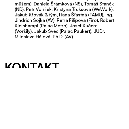
můžem), Daniela Šrámková (NS), Tomáš Staněk
(ND), Petr Voříšek, Kristýna Truksová (WeWork),
Jakub Křovák & tým, Hana Šťastná (FAMU), Ing.
Jindřich Sojka (AV), Petra Filipová (Firo), Robert
Kleinhampl (Palác Metro), Josef Kučera
(Voršily), Jakub Švec (Palác Paukert), JUDr.
Miloslava Hálová, Ph.D. (AV)
KONTAKT
Napište nám zprávu a my se obratem ozveme.
Kontaktujte nás na
touche@3dsense.cz
Chcete o nás napsat? More information can
be found here:
PRESSKIT