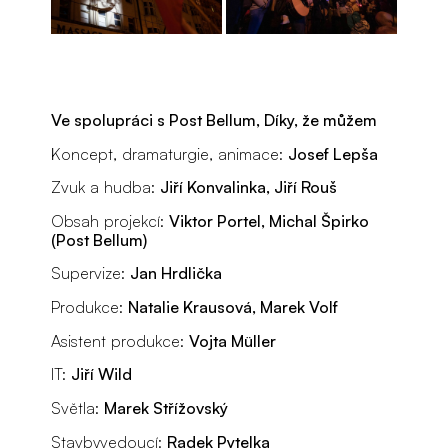
Ve spolupráci s Post Bellum, Díky, že můžem
Koncept, dramaturgie, animace:
Josef Lepša
Zvuk a hudba:
Jiří Konvalinka, Jiří Rouš
Obsah projekcí:
Viktor Portel, Michal Špirko
(Post Bellum)
Supervize:
Jan Hrdlička
Produkce:
Natalie Krausová, Marek Volf
Asistent produkce:
Vojta Müller
IT:
Jiří Wild
Světla:
Marek Střížovský
Stavbyvedoucí:
Radek Pytelka