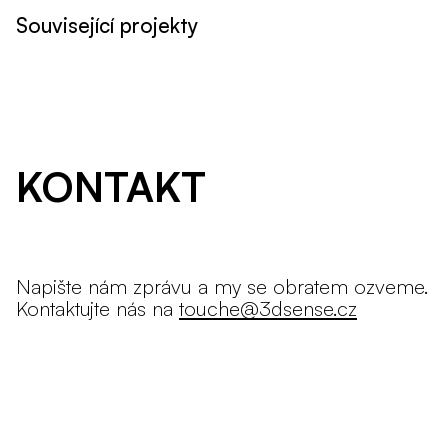
Související projekty
KONTAKT
Napište nám zprávu a my se obratem ozveme.
Kontaktujte nás na
touche@3dsense.cz
Chcete o nás napsat? More information can
be found here:
PRESSKIT