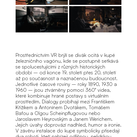
Prostřednictvím VR brýlí se divák ocitá v kupé
železničního vagónu, kde se postupně setkává
se spolucestujícími z různých historických
období – od konce 19. století přes 20. století
až po současnost a naznačenou budoucnost.
Jednotlivé časové roviny – roky 1890, 1930 a
1960 – jsou ztvárněny pomocí 360° videa,
které kombinuje hrané postavy s virtuálním
prostředím. Dialogy probíhají mezi Františkem
Křižíkem a Antonínem Dvořákem, Tomášem
Baťou a Olgou Scheinpflugovou nebo
Jaroslavem Heyrovským a Janem Werichem.
Jejich úvahy doprovází nadhled, humor a ironie.
V závěru instalace do kupé symbolicky přisedají
dva roboti, kteří nabízejí odlišnou, nelidskou