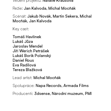
Vedení projektu:
Natalie Krausová
Režie:
Jan Kalvoda, Michal Mocňák
Scénář:
Jakub Novák, Martin Sekera, Michal
Mocňák, Jan Kalvoda
Key cast:
Tomáš Havlínek
Lukáš Jůza
Jaroslav Mendel
Jiří Werich Petrášek
Lukáš Borik Polanský
Daniel Rous
Eva Radilová
Tereza Blažková
Lead artist:
Michal Mocňák
Spolupráce:
Napa Records, Armada Films
Producenti:
3dsense, Národní muzeum, PMI