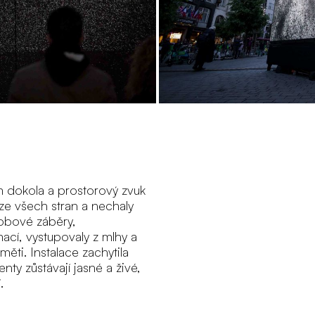
m dokola a prostorový zvuk
ze všech stran a nechaly
obové záběry,
cí, vystupovaly z mlhy a
měti. Instalace zachytila
ty zůstávají jasné a živé,
.