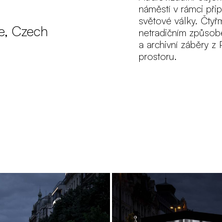
náměstí v rámci při
světové války. Čtyř
e, Czech
netradičním způsob
a archivní záběry z
prostoru.