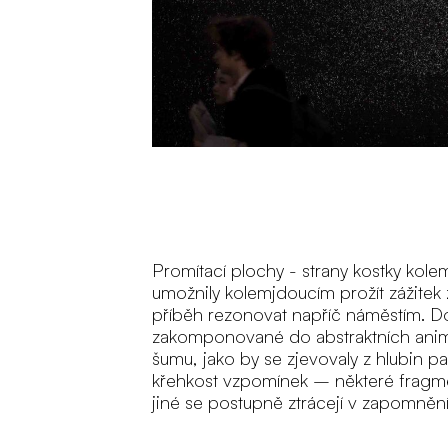
Promítací plochy - strany kostky kole
umožnily kolemjdoucím prožít zážitek 
příběh rezonovat napříč náměstím. D
zakomponované do abstraktních anima
šumu, jako by se zjevovaly z hlubin pa
křehkost vzpomínek – některé fragmen
jiné se postupně ztrácejí v zapomnění