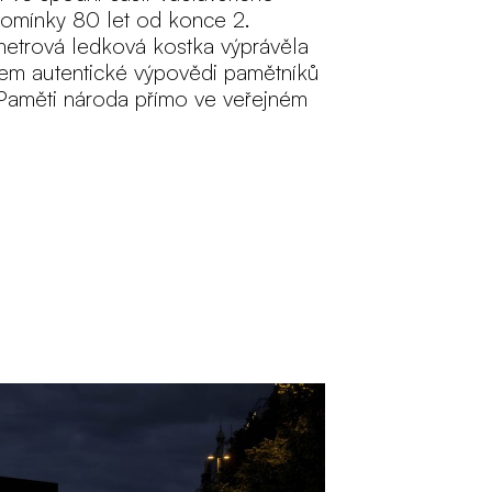
pomínky 80 let od konce 2. 
metrová ledková kostka výprávěla 
em autentické výpovědi pamětníků 
 Paměti národa přímo ve veřejném 